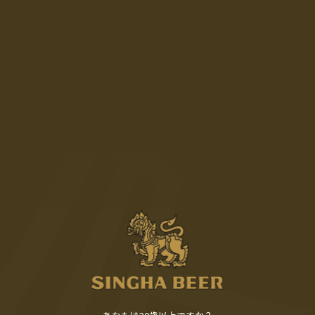
SINGHA BEER
Menu
年齢認証
あなたは20歳以上ですか？
はい
｜
いいえ
HOME
Campaign
Products
Event & promotion
Singha Navi
Movies
Privacy Policy
Contact
Copyright (C) 2026 SINGHA BEER. All Rights Reserved.
あなたは20歳以上ですか？